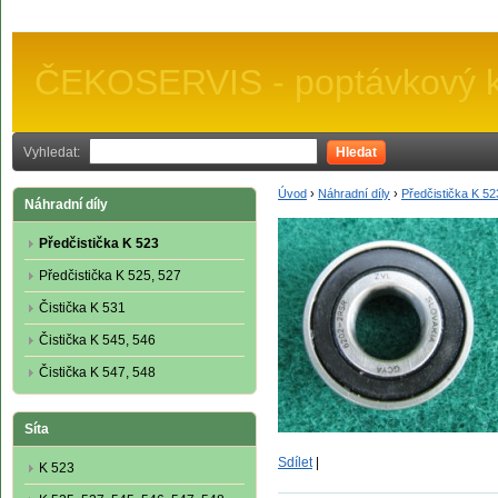
ČEKOSERVIS - poptávkový k
Vyhledat:
Hledat
Úvod
›
Náhradní díly
›
Předčistička K 52
Náhradní díly
Předčistička K 523
Předčistička K 525, 527
Čistička K 531
Čistička K 545, 546
Čistička K 547, 548
Síta
Sdílet
|
K 523