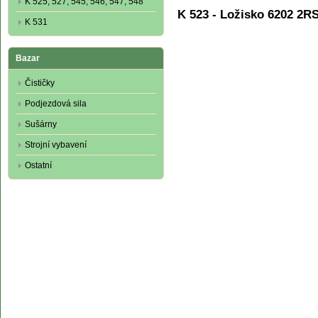
K 525, 527, 545, 546, 547, 548
K 523 - Ložisko 6202 2R
K 531
Bazar
Čističky
Podjezdová sila
Sušárny
Strojní vybavení
Ostatní